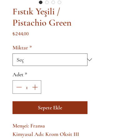
Fıstık Yeşili /
Pistachio Green
Fiyat
₺244,00
Miktar
*
Adet
*
Sepete Ekle
Menşei: Fransa
Kimyasal Adı: Krom Oksit III