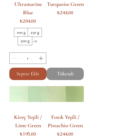
Ultramarine
Turquoise Green
Blue
Fiyat
₺244,00
Fiyat
₺284,00
100 g
250 g
500 g
+2
Sepete Ekle
Tükendi
Kireç Yeşili /
Fıstık Yeşili /
Lime Green
Pistachio Green
Fiyat
Fiyat
₺195,00
₺244,00