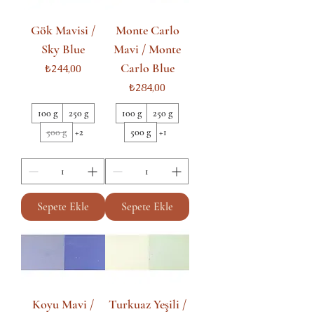
Gök Mavisi /
Monte Carlo
Sky Blue
Mavi / Monte
Carlo Blue
Fiyat
₺244,00
Fiyat
₺284,00
100 g
250 g
100 g
250 g
500 g
+2
500 g
+1
Sepete Ekle
Sepete Ekle
Koyu Mavi /
Turkuaz Yeşili /