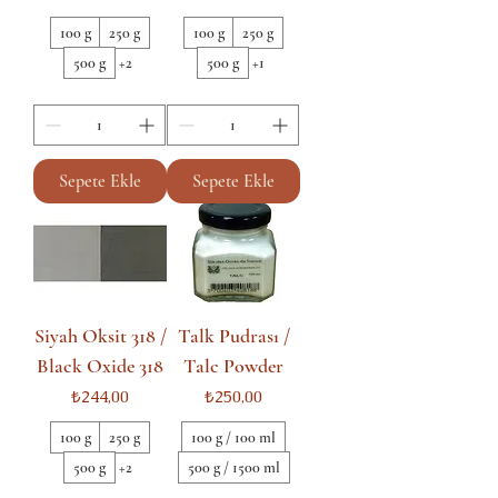
100 g
250 g
100 g
250 g
500 g
+2
500 g
+1
Sepete Ekle
Sepete Ekle
Siyah Oksit 318 /
Talk Pudrası /
Black Oxide 318
Talc Powder
Fiyat
Fiyat
₺244,00
₺250,00
100 g
250 g
100 g / 100 ml
500 g
+2
500 g / 1500 ml