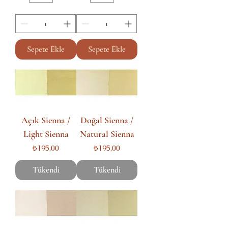
Sepete Ekle
Sepete Ekle
Açık Sienna /
Doğal Sienna /
Light Sienna
Natural Sienna
Fiyat
Fiyat
₺195,00
₺195,00
Tükendi
Tükendi