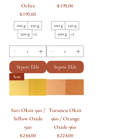
Ochre
Fiyat
₺195,00
Fiyat
₺195,00
100 g
250 g
100 g
250 g
500 g
+2
500 g
+2
Sepete Ekle
Sepete Ekle
Yeni
Sarı Oksit 920 /
Turuncu Oksit
Yellow Oxide
960 / Orange
920
Oxide 960
Fiyat
Fiyat
₺244,00
₺224,00