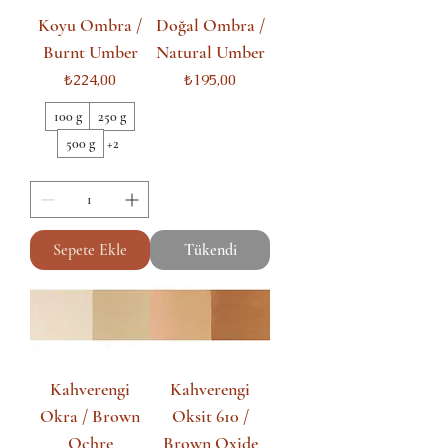
Koyu Ombra /
Doğal Ombra /
Burnt Umber
Natural Umber
Fiyat
Fiyat
₺224,00
₺195,00
100 g
250 g
500 g
+2
Sepete Ekle
Tükendi
Kahverengi
Kahverengi
Okra / Brown
Oksit 610 /
Ochre
Brown Oxide