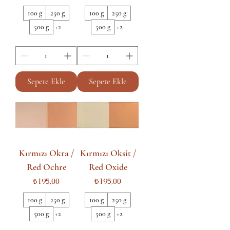
100 g
250 g
100 g
250 g
500 g
+2
500 g
+2
Sepete Ekle
Sepete Ekle
Kırmızı Okra /
Kırmızı Oksit /
Red Ochre
Red Oxide
Fiyat
Fiyat
₺195,00
₺195,00
100 g
250 g
100 g
250 g
500 g
+2
500 g
+2