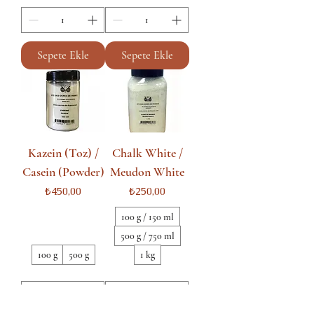
Sepete Ekle
Sepete Ekle
Kazein (Toz) /
Chalk White /
Casein (Powder)
Meudon White
Fiyat
Fiyat
₺450,00
₺250,00
100 g / 150 ml
500 g / 750 ml
100 g
500 g
1 kg