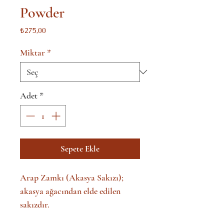
Powder
Fiyat
₺275,00
Miktar
*
Adet
*
Sepete Ekle
Arap Zamkı (Akasya Sakızı);
akasya ağacından elde edilen
sakızdır.
Okra pigmentler ile doğal boya